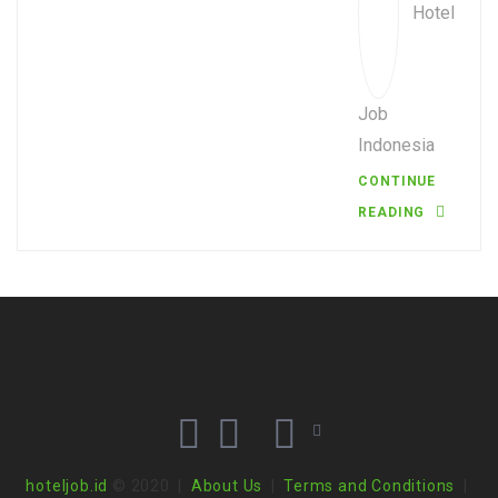
Hotel
Job
Indonesia
CONTINUE
READING
hoteljob.id
© 2020 |
About Us
|
Terms and Conditions
|