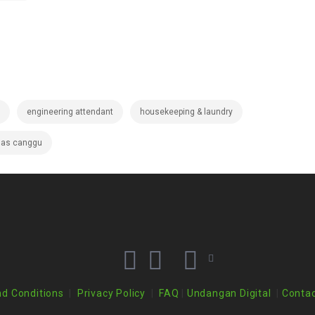
engineering attendant
housekeeping & laundry
as canggu
d Conditions
|
Privacy Policy
|
FAQ
|
Undangan Digital
|
Contac