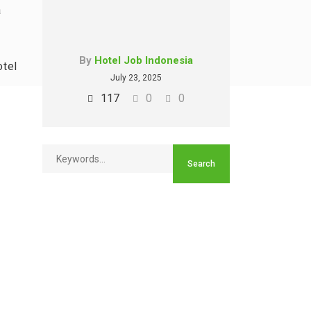
a
By
Hotel Job Indonesia
otel
July 23, 2025
117
0
0