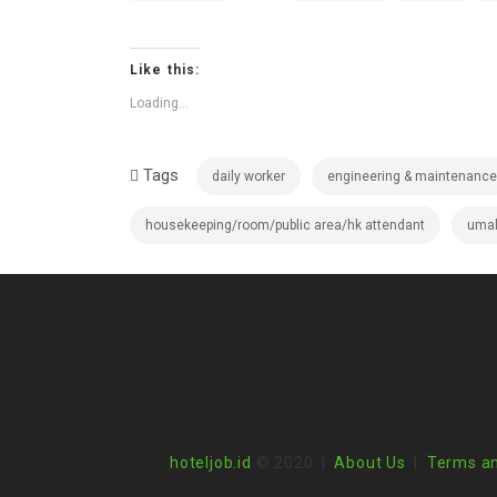
Like this:
Loading...
Tags
daily worker
engineering & maintenance
housekeeping/room/public area/hk attendant
umal
hoteljob.id
© 2020 |
About Us
|
Terms an