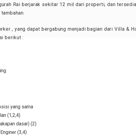
rah Rai berjarak sekitar 12 mil dari properti, dan tersedi
a tambahan.
er , yang dapat bergabung menjadi bagian dari Villa & H
i berikut :
ing
posisi yang sama
an (1,2,4)
akapan dasar) (2)
nginer (3,4)